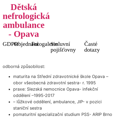
Dětská
nefrologická
ambulance
- Opava
sestra: Elena
GDPR
Objednání
Fotogalerie
Smluvní
Časté
Kudělová
pojišťovny
dotazy
odborná způsobilost:
maturita na Střední zdravotnické škole Opava –
obor všeobecná zdravotní sestra- r. 1995
praxe: Slezská nemocnice Opava- infekční
oddělení –1995-2017
– lůžkové oddělení, ambulance, JIP- v pozici
staniční sestra
pomaturitní specializační studium PSS- ARIP Brno