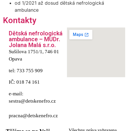
od 1/2021 až dosud dětská nefrologická
ambulance
Kontakty
Dětská nefrologická
ambulance – MUDr.
Jolana Malá s.r.o.
Sušilova 1751/1, 746 01
Opava
tel: 733 755 909
IČ: 018 74 161
e-mail:
sestra@detskenefro.cz
pracna@detskenefro.cz
Těšíme se na Vaši
Všechny práva vyhrazena