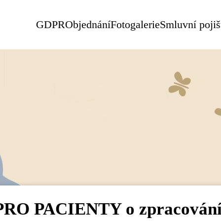
GDPR
Objednání
Fotogalerie
Smluvní poji
O PACIENTY o zpracování o