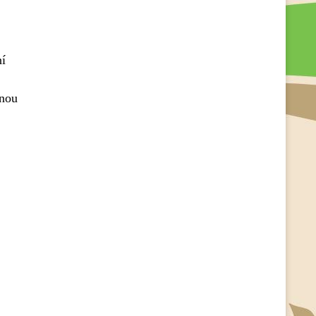
ní
enou