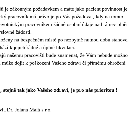
jů je zákonným požadavkem a máte jako pacient povinnost je
ický pracovník má právo je po Vás požadovat, kdy na tomto
ravotnickým pracovníkem žádné osobní údaje nad rámec plně
slovné žádosti.
uloženy na bezpečném místě po nezbytně nutnou dobu stanov
ází k jejich řádné a úplné likvidaci.
dajů našemu pracovišti bude znamenat, že Vám nebude možno
m může dojít k poškození Vašeho zdraví či přímému ohrožení
stejně tak jako Vašeho zdraví, je pro nás prioritou !
MUDr. Jolana Malá s.r.o.