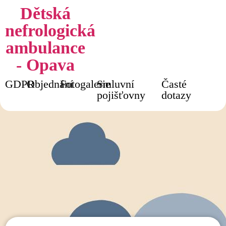
Dětská
nefrologická
ambulance
- Opava
Pojistovni
GDPR
Objednání
Fotogalerie
Smluvní
Časté
pojišťovny
dotazy