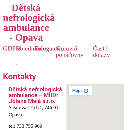
Dětská
nefrologická
ambulance
- Opava
Dětská nefrologie v
GDPR
Objednání
Fotogalerie
Smluvní
Časté
Opavě, čekárna
pojišťovny
dotazy
Kontakty
Dětská nefrologická
ambulance – MUDr.
Jolana Malá s.r.o.
Sušilova 1751/1, 746 01
Opava
tel: 733 755 909