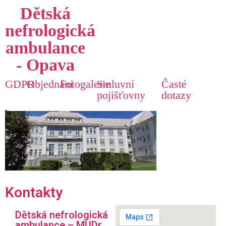
Dětská
nefrologická
ambulance
- Opava
IMG_4011
GDPR
Objednání
Fotogalerie
Smluvní
Časté
pojišťovny
dotazy
Kontakty
Dětská nefrologická
ambulance – MUDr.