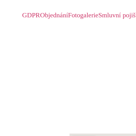
GDPR
Objednání
Fotogalerie
Smluvní poji