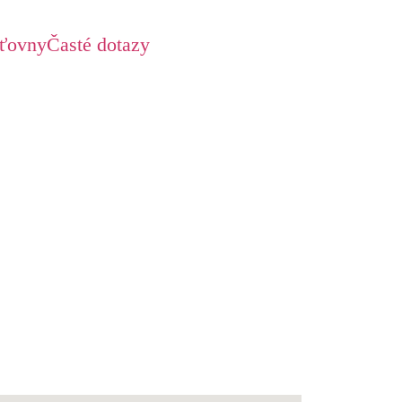
šťovny
Časté dotazy