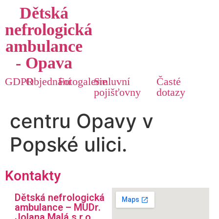
Dětská
nefrologická
ambulance
- Opava
Dětská nefrologická
GDPR
Objednání
Fotogalerie
Smluvní
Časté
ambulance sídlí v
pojišťovny
dotazy
centru Opavy v
Popské ulici.
Kontakty
Dětská nefrologická
ambulance – MUDr.
Jolana Malá s.r.o.